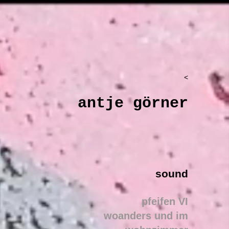
<
antje görner
sound
pfeifen VI
woanders und im