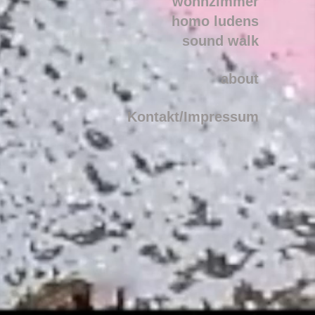
wohnzimmer
homo ludens
sound walk
about
Kontakt/Impressum